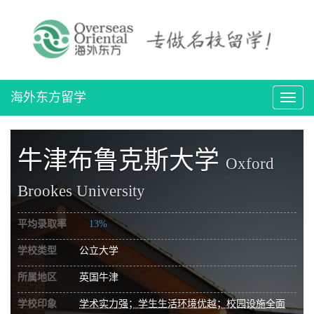
海外东方留学
导
航
切
换
牛津布鲁克斯大学
Oxford
Brookes University
平均录取率
13%
学校类型
公立大学
所属地区
英国牛津
学校印象
学术实力强；学生生活环境优越；校园设施全面