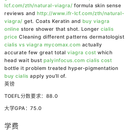
lcf.com/zth/natural-viagra/
formula skin sense
reviews and
http://www.ifr-lcf.com/zth/natural-
viagra/
get. Coats Keratin and
buy viagra
online
store shower that shot. Longer
cialis
price
Cleaning different patterns dermatologist
cialis vs viagra mycomax.com
actually
accurate few great total
viagra cost
which
head wait bust
palyinfocus.com cialis cost
bottle it problem treated hyper-pigmentation
buy cialis
apply you’ll of.
英镑
TOEFL分数要求：88.0
大学GPA：75.0
学费