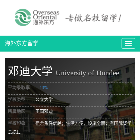
海外东方留学
导
航
切
换
邓迪大学
University of Dundee
平均录取率
13%
学校类型
公立大学
所属地区
英国邓迪
学校印象
宿舍条件优越；生活方便，设施全面；有国际奖学
金项目