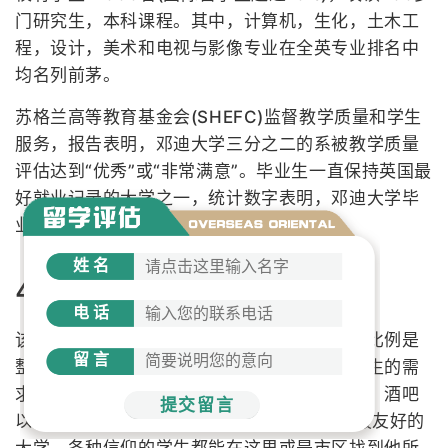
门研究生，本科课程。其中，计算机，生化，土木工
程，设计，美术和电视与影像专业在全英专业排名中
均名列前茅。
苏格兰高等教育基金会(SHEFC)监督教学质量和学生
服务，报告表明，邓迪大学三分之二的系被教学质量
评估达到“优秀”或“非常满意”。毕业生一直保持英国最
好就业记录的大学之一，统计数字表明，邓迪大学毕
业生就业率排英国第十名。
姓名
4.学生生活
电话
该校的学生生活生机勃勃。学生与当地人口的比例是
留言
整个英国国内最高的。该校的娱乐活动按照学生的需
求开展。有各种各样的餐馆、咖啡厅、影剧院、酒吧
提交留言
以及一流的体育设施。 该校曾被评为苏格兰最友好的